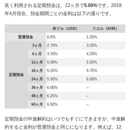
良く利用される定期預金は、12ヶ月で
5.00%
です。2019
年4月現在、預金期間ごとの金利は以下の通りです。
米ドル（USD）
リエル（KHR）
普通預金
0.8%
1.25%
3ヶ月
2.70%
3.25%
6ヶ月
3.70%
4.25%
12ヶ月
5.00%
5.50%
18ヶ月
5.25%
5.75%
定期預金
24ヶ月
5.50%
6.00%
36ヶ月
6.00%
–
48ヶ月
6.25%
–
60ヶ月
6.50%
–
定期預金の中途解約はいつでもすぐにできますが、中途解
約すると金利が普通預金と同じになります。例えば、12