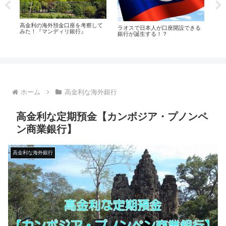
て
高金利の海外預金口座を考察して
高
ラオスで日本人が口座開設できる
みた！『マンディリ銀行』
み
銀行が誕生する！？
ホーム
高金利な海外銀行
高金利な定期預金【カンボジア・プノンペ
ン商業銀行】
高金利な海外銀行