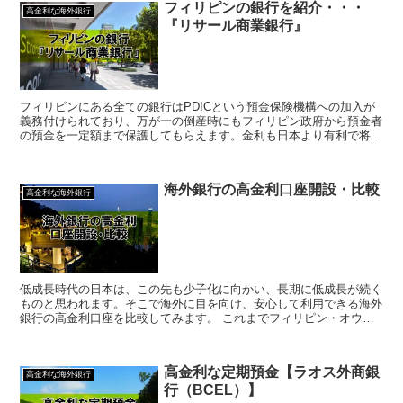
フィリピンの銀行を紹介・・・
高金利な海外銀行
『リサール商業銀行』
フィリピンにある全ての銀行はPDICという預金保険機構への加入が
義務付けられており、万が一の倒産時にもフィリピン政府から預金者
の預金を一定額まで保護してもらえます。金利も日本より有利で将来
性の高いフィリピンでは、不動産投資や事業投資を考えら...
海外銀行の高金利口座開設・比較
高金利な海外銀行
低成長時代の日本は、この先も少子化に向かい、長期に低成長が続く
ものと思われます。そこで海外に目を向け、安心して利用できる海外
銀行の高金利口座を比較してみます。 これまでフィリピン・オウン
銀行についてのお話を取り上げてきましたが、他国の高金利...
高金利な定期預金【ラオス外商銀
高金利な海外銀行
行（BCEL）】