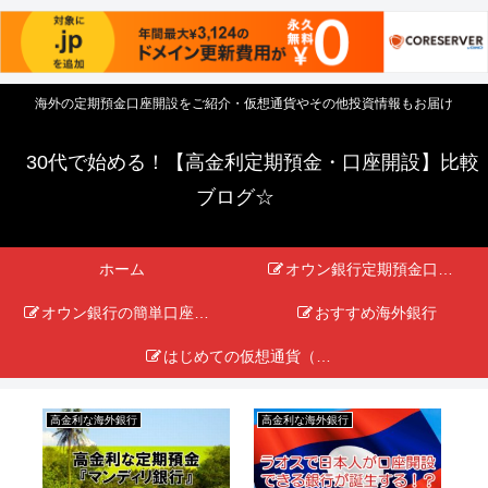
海外の定期預金口座開設をご紹介・仮想通貨やその他投資情報もお届け
30代で始める！【高金利定期預金・口座開設】比較
ブログ☆
ホーム
オウン銀行定期預金口座開設の旅
オウン銀行の簡単口座開設手順
おすすめ海外銀行
はじめての仮想通貨（暗号資産）取引入門
高金利な海外銀行
高金利な海外銀行
高