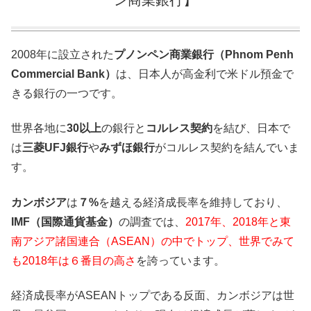
2008年に設立された
プノンペン商業銀行（Phnom Penh
Commercial Bank）
は、日本人が高金利で米ドル預金で
きる銀行の一つです。
世界各地に
30以上
の銀行と
コルレス契約
を結び、日本で
は
三菱UFJ銀行
や
みずほ銀行
がコルレス契約を結んでいま
す。
カンボジア
は
７%
を越える経済成長率を維持しており、
IMF（国際通貨基金）
の調査では、
2017年、2018年と東
南アジア諸国連合（ASEAN）の中でトップ、世界でみて
も2018年は６番目の高さ
を誇っています。
経済成長率がASEANトップである反面、カンボジアは世