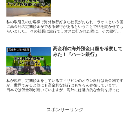
私の取引先のお客様で海外旅行好きな社長がおられ、ラオスという国
に高金利の定期預金ができる銀行があるということで話を聞かせても
らいました。 その社長は旅行でラオスに行かれた際に、その銀行で
定期預金の口座開設をされたそうで、とにかく高金利でお勧...
高金利の海外預金口座を考察して
高金利な海外銀行
みた！『ハーン銀行』
私が現在、定期預金をしているフィリピンのオウン銀行は高金利です
が、世界でみると他にも高金利な銀行はもちろん存在しています。
日本では低金利が続いていますが、海外には魅力的な金利を持った投
資対象ともいえるような銀行を野放しにはしておけません（...
スポンサーリンク