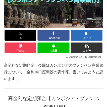
X
Facebook
はてブ
Pocket
LINE
コピー
2019.04.12
2019.04.19
高金利な定期預金、今回はカンボジアのプノンペン商業銀
行について、金利や口座開設の要件等、書いてみようと思
います。
高金利な定期預金【カンボジア・プノンペ
ン商業銀行】