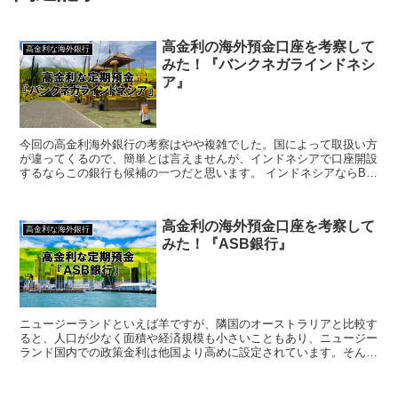
高金利の海外預金口座を考察して
高金利な海外銀行
みた！『バンクネガラインドネシ
ア』
今回の高金利海外銀行の考察はやや複雑でした。国によって取扱い方
が違ってくるので、簡単とは言えませんが、インドネシアで口座開設
するならこの銀行も候補の一つだと思います。 インドネシアならBNI
バンクネガラインドネシア（BNI）は、インドネシ...
高金利の海外預金口座を考察して
高金利な海外銀行
みた！『ASB銀行』
ニュージーランドといえば羊ですが、隣国のオーストラリアと比較す
ると、人口が少なく面積や経済規模も小さいこともあり、ニュージー
ランド国内での政策金利は他国より高めに設定されています。そんな
ニュージーランドにもいくつか有名な銀行があり、高金利な...