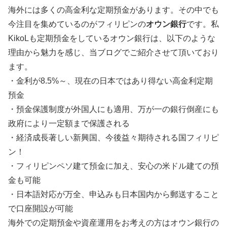
海外には多くの高金利な定期預金があります。その中でも
今注目を集めているのがフィリピンの
オウン銀行
です。私
KikoLも定期預金をしているオウン銀行は、以下のような
理由から魅力を感じ、当ブログでご紹介させて頂いており
ます。
・金利が8.5%～、現在の日本ではあり得ない高金利定期
預金
・預金保護制度が外国人にも適用、万が一の銀行倒産にも
政府により一定額まで保護される
・経済成長著しい新興国、今後益々期待される国フィリピ
ン！
・フィリピンペソ建て預金に加え、安心の米ドル建ての預
金も可能
・日本語対応が万全、申込みも日本国内から郵送すること
で口座開設が可能
海外での定期預金や資産運用をお考えの方はオウン銀行の