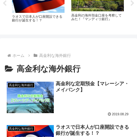
高金利の海外預金口座を考察して
高
設
ラオスで日本人が口座開設できる
みた！『マンディリ銀行』
み
銀行が誕生する！？
ホーム
高金利な海外銀行
高金利な海外銀行
高金利な定期預金【マレーシア・
高金利な海外銀行
メイバンク】
2019.08.29
ラオスで日本人が口座開設できる
高金利な海外銀行
銀行が誕生する！？