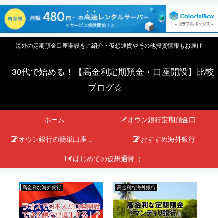
海外の定期預金口座開設をご紹介・仮想通貨やその他投資情報もお届け
30代で始める！【高金利定期預金・口座開設】比較
ブログ☆
ホーム
オウン銀行定期預金口座開設の旅
オウン銀行の簡単口座開設手順
おすすめ海外銀行
はじめての仮想通貨（暗号資産）取引入門
高金利な海外銀行
高金利な海外銀行
高